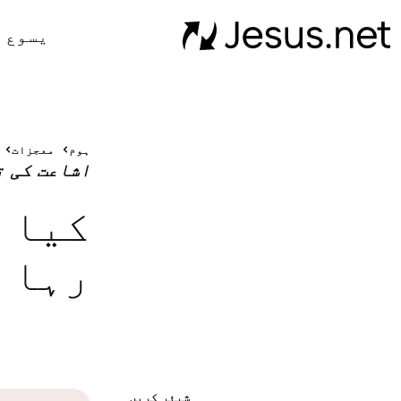
یسوع 
ہوم
معجزات
اشاعت کی ت
کیا آ
رہا 
شیئر کریں