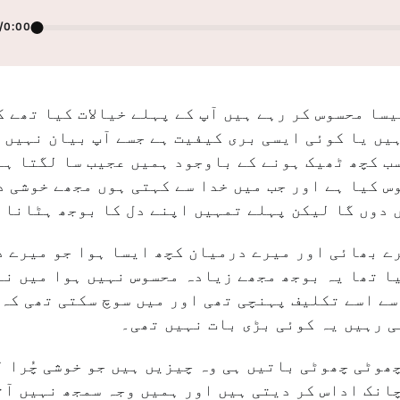
/
0:00
یسا محسوس کر رہے ہیں آپ کے پہلے خیالات کیا تھے ک
یں یا کوئی ایسی بری کیفیت ہے جسے آپ بیان نہیں 
ب کچھ ٹھیک ہونے کے باوجود ہمیں عجیب سا لگتا ہے
س کیا ہے اور جب میں خدا سے کہتی ہوں مجھے خوشی د
 دوں گا لیکن پہلے تمہیں اپنے دل کا بوجھ ہٹانا 
ے بھائی اور میرے درمیان کچھ ایسا ہوا جو میرے د
ا تھا یہ بوجھ مجھے زیادہ محسوس نہیں ہوا میں نے
سے اسے تکلیف پہنچی تھی اور میں سوچ سکتی تھی کہ
 رہیں یہ کوئی بڑی بات نہیں تھی۔
ھوٹی چھوٹی باتیں ہی وہ چیزیں ہیں جو خوشی چُرا 
انک اداس کر دیتی ہیں اور ہمیں وجہ سمجھ نہیں آت