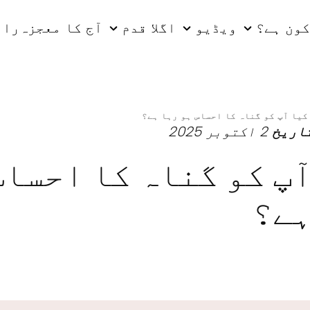
کون ہے؟
ویڈیو
اگلا قدم
آج کا معجزہ
راب
کیا آپ کو گناہ کا احساس ہو رہا ہے؟
اریخ
2 اکتوبر 2025
پ کو گناہ کا احساس
ہے؟