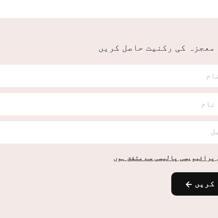
 معجزہ کی رکنیت حاصل کریں
نام
نام
ل
 پرائیویسی پالیسی سے متفق ہوں
 کریں