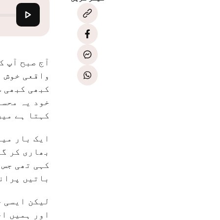
آج صبح آپ ک
واقعی خوش ہ
کبھی کبھی س
خود یہ محسو
کہتا ہے میں
ایک بار میر
بھاری کر گی
کہی تھی جس 
باتیں پرانی
لیکن ایسی چ
اور ہمیں اچ