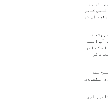
ں۔ تو ہم
 کبھی کبھی
مقصد آپ کو
ی بڑھ کر
ہ آپ اپنے
ا سکے اور
عاف کر
ِیح میں
و۔'
افسیوں
کالیں اور