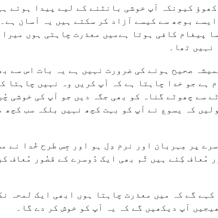
کھوؤ کیونکہ آپ خوشی بانٹنے کے لیے پیدا ہوئے ہی
ایسے بوجھ سے کیسے آزاد کر سکتے ہیں یہ آسان ہے۔
ا پیغام کافی ہوتا ہےمیں معذرت چاہتی ہوں میرا 
 نہیں تھا۔
میشہ صحیح ہونے کی ضرورت نہیں ہے یہ بات اس سے بھ
م ہے جو خدا چاہتا ہے کہ آپ کریں وہ نہیں چاہتا ک
ے سے چھوٹے گناہ کو بھی جگہ دیں جو آپ کی خوشی چُر
لیں کہ یسوع نے آپ کو بہت کچھ نہیں بلکہ سب کچھ م
سرے پر مِہربان اور نرم دِل ہو اور جِس طرح خُدا نے مس
ر مُعاف کِئے ہیں تُم بھی ایک دُوسرے کے قصُور مُعاف کر
 کہے گے کہ میں معذرت چاہتا ہوں ابھی ایک لمحہ ن
یجیں آپ دیکھیں گے کہ یہ آپ کو خوش کر دے گا۔