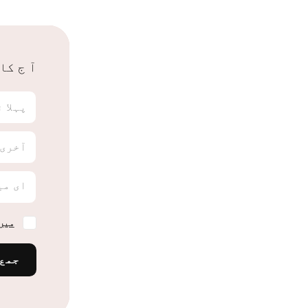
آ ج کا
پہلا 
آخری 
ای می
میں
جمع