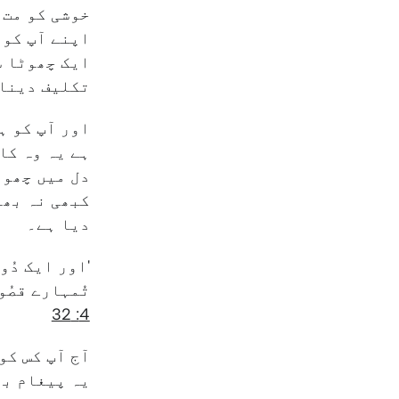
خوشی کو مت 
اپنے آپ کو 
ایک چھوٹا س
تکلیف دینا
اور آپ کو ہ
ہے یہ وہ کا
دل میں چھوٹ
کبھی نہ بھو
دیا ہے۔
'اور ایک دُو
تُمہارے قصُو
4: 32
آج آپ کس کو
یہ پیغام بھ