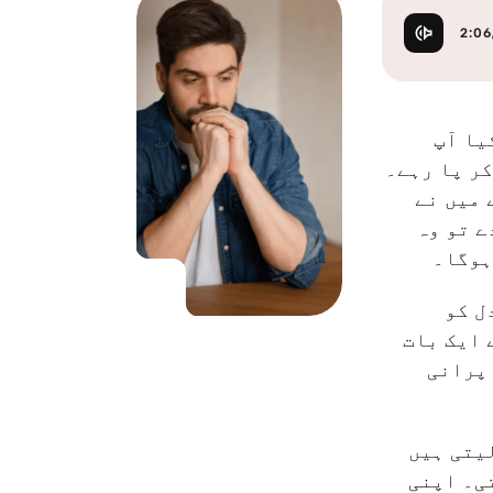
Korean
KO
Malagasy
MG
2:06
Burmese
MM
Dutch
NL
Flemish
NL
یا آپ
Norwegian
NO
کر پا رہے۔
Portuguese
PT
 میں نے
Romanian
RO
ے تو وہ
Russian
RU
ہوگا۔
Swedish
SV
Tamil
TA
ل کو
Thai
TH
 ایک بات
Tagalog
TL
 پرانی
Taglish
TL
Turkish
TR
Ukrainian
UK
لیتی ہیں
Urdu
UR
ی۔ اپنی