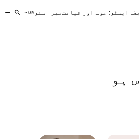
طہ
ایسٹر: موت اور قیامت
میرا سفر
UR
Arabic
AR
Czech
CS
German
DE
English
EN
Spanish
ES
Farsi
FA
 ہو
FR
French
Hindi
HI
English (India)
HI
Hungarian
HU
Armenian
HY
Bahasa
ID
Italian
IT
Japanese
JA