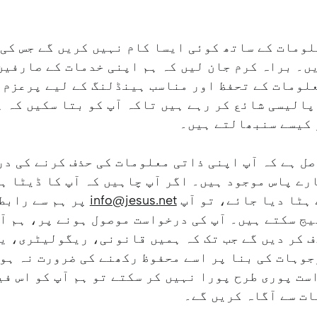
لومات کے ساتھ کوئی ایسا کام نہیں کریں گے جس کی
ں۔ براہ کرم جان لیں کہ ہم اپنی خدمات کے صارفین
لومات کے تحفظ اور مناسب ہینڈلنگ کے لیے پرعزم 
الیسی شائع کر رہے ہیں تاکہ آپ کو بتا سکیں کہ ہ
 کیسے سنبھالتے ہیں۔
صل ہے کہ آپ اپنی ذاتی معلومات کی حذف کرنے کی د
رے پاس موجود ہیں۔ اگر آپ چاہیں کہ آپ کا ڈیٹا ہ
ہٹا دیا جائے، تو آپ
info@jesus.net
پر ہم سے رابط
ج سکتے ہیں۔ آپ کی درخواست موصول ہونے پر، ہم آ
 کر دیں گے جب تک کہ ہمیں قانونی، ریگولیٹری، ی
وہات کی بنا پر اسے محفوظ رکھنے کی ضرورت نہ ہو۔
ست پوری طرح پورا نہیں کر سکتے تو ہم آپ کو اس فی
ت سے آگاہ کریں گے۔