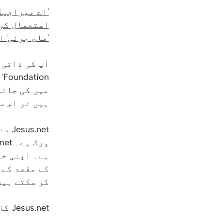
'اے میراجیک
استعمال کر
'مای جرنی' 
میں کی جاتی
ہیں تو اس سے مراد Jesus.net اور اس کے 
net
ہے۔ اپنی خد
کر سکتے ہیں