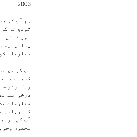
2003۔
ہم آپ کی مع
توقع نہ کری
اور ذاتی مع
پرائیویسی پ
معلومات کو
آپ کو حق حا
کریں جو ہما
ریکارڈز سے 
درخواست بھی
معلومات حذف
کاروباری وج
آپ کی درخوا
مخصوص وجوہا