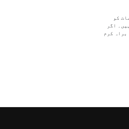
ات کو
یں۔ اگر
 براہ کرم