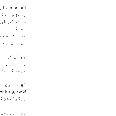
net
پرعزم ہے کہ
ساتھ کس طرح
رضاکارانہ خ
خدمات استعم
لینا چاہتے 
ہم آپ کی ذا
پابند ہیں۔ 
جیسا کہ متع
ریگولیشن (EU) 2016/679 پر مبنی ہے)۔