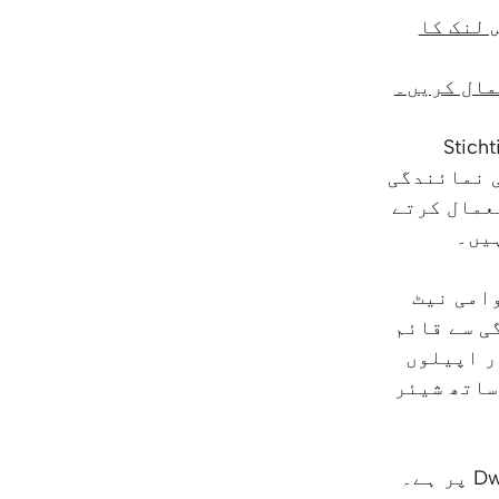
 لنک کا
مال کریں۔
 'Stichting Jesus.net
 یا اس کی نمائندگی
تعمال کرتے
قوامی نیٹ
ودگی سے قائم
ر اپیلوں
Jesus.net پارٹنرز کے ساتھ شیئر
Jesus.net کا اندراج Dwerggras 30, 3068 PC, Rotterdam, Nederland پر ہے۔