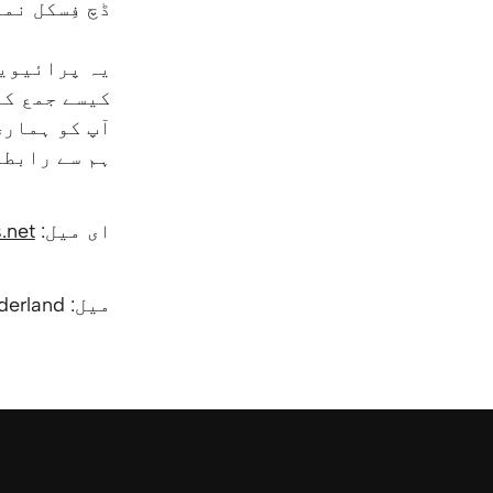
ڈچ فِسکل نمبر (RSIN) ہے: 89
یہ پرائیویس
کیسے جمع کر
آپ کو ہماری
ہم سے رابطہ
ای میل:
.net
میل: Jesus.net, Dwerggras 30, 3068 PC, Rotterdam, Nederland