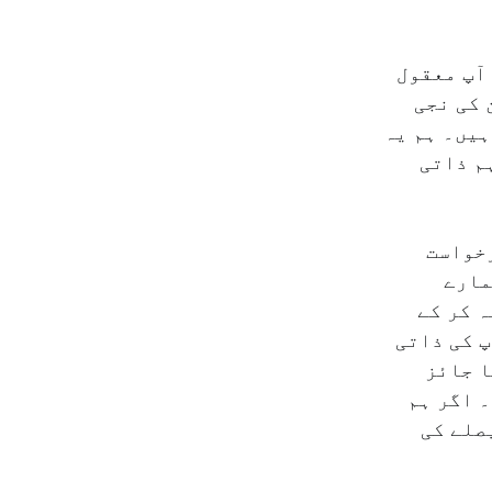
 آپ معقول
 کی نجی
ہیں۔ ہم یہ
م ذاتی
رخواست
مارے
ہ کر کے
پ کی ذاتی
ا جائز
 اگر ہم
صلے کی