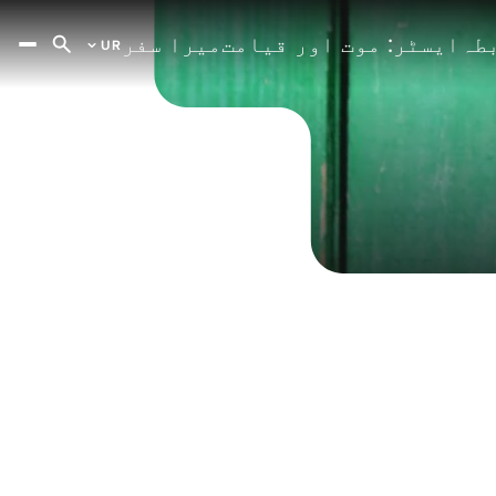
طہ
ایسٹر: موت اور قیامت
میرا سفر
UR
Arabic
AR
Czech
CS
German
DE
English
EN
Spanish
ES
Farsi
FA
French
FR
Hindi
HI
English (India)
HI
Hungarian
HU
Armenian
HY
Bahasa
ID
Italian
IT
Japanese
JA