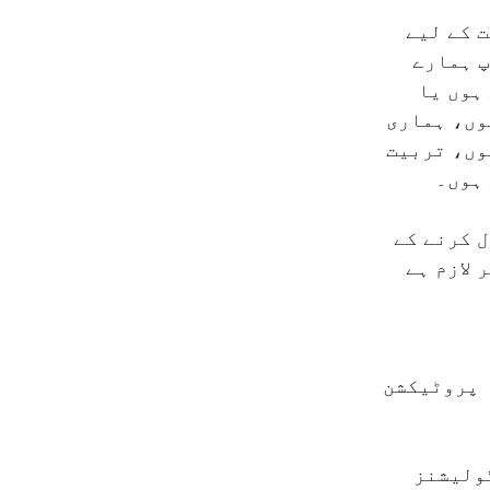
Korean
KO
یت کے لیے
MG
Malagasy
پ ہمارے
MM
Burmese
ہوں یا
NL
Dutch
وں، ہماری
NL
Flemish
وں، تربیت
NO
Norwegian
 ہوں۔
PT
Portuguese
Romanian
RO
ل کرنے کے
RU
Russian
 لازم ہے
SV
Swedish
Tamil
TA
Thai
TH
Tagalog
TL
 (جو کہ جنرل ڈیٹا پروٹیکشن
TL
Taglish
Turkish
TR
Ukrainian
UK
ائریکٹیو) ریگولیشنز
UR
Urdu