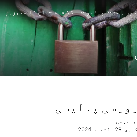
کون ہے؟
ویڈیو
اگلا قدم
آج کا معجزہ
راب
ویسی پالیسی
پالیسی
توبر 2024