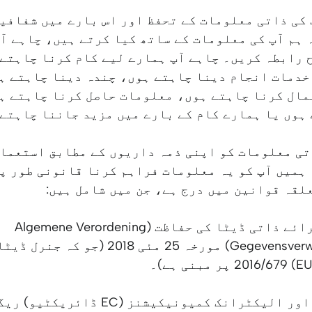
Jesus. آپ کی ذاتی معلومات کے تحفظ اور اس بارے میں شفاف
 ہم آپ کی معلومات کے ساتھ کیا کرتے ہیں، چاہے آ
 رابطہ کریں۔ چاہے آپ ہمارے لیے کام کرنا چاہتے 
دمات انجام دینا چاہتے ہوں، چندہ دینا چاہتے ہ
ال کرنا چاہتے ہوں، معلومات حاصل کرنا چاہتے ہ
ہوں یا ہمارے کام کے بارے میں مزید جاننا چاہتے
تی معلومات کو اپنی ذمہ داریوں کے مطابق استعما
ہمیں آپ کو یہ معلومات فراہم کرنا قانونی طور پر
لقہ قوانین میں درج ہے، جن میں شامل ہیں:
ڈچ قانون برائے ذاتی ڈیٹا کی حفاظت (Algemene Verordening
Gegevensverwerking, AVG) مورخہ 25 مئی 2018
پرائیویسی اور الیکٹرانک کمیونیکیشنز (EC ڈ